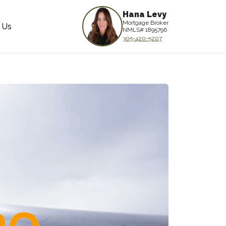
Hana Levy
Mortgage Broker
 Us
NMLS# 1895796
305-420-5207