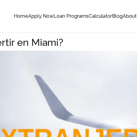
Home
Apply Now
Loan Programs
Calculator
Blog
About
rtir en Miami?